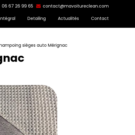
06 67 26 99 65
contact@mavoitureclean.com
intégral
Detailing
Actualités
Contact
hampoing sièges auto Mérignac
gnac