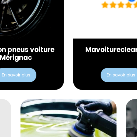
on pneus voiture
Mavoitureclea
Mérignac
En savoir plus
En savoir plus