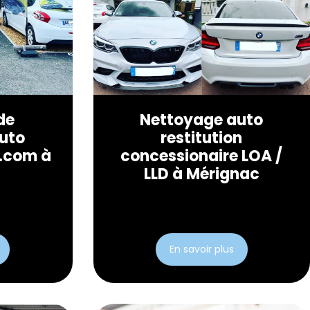
de
Nettoyage auto
uto
restitution
.com à
concessionaire LOA /
c
LLD à Mérignac
En savoir plus