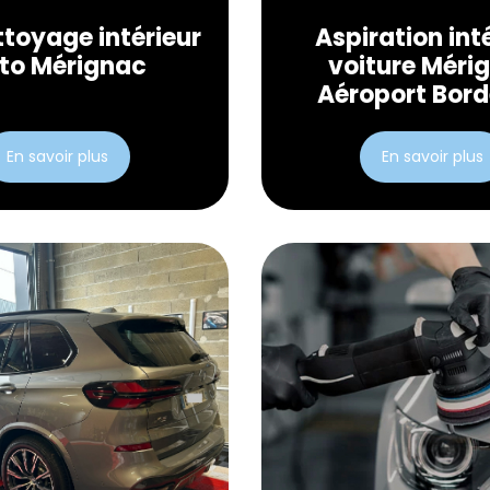
ttoyage intérieur
Aspiration int
to Mérignac
voiture Méri
Aéroport Bor
En savoir plus
En savoir plus