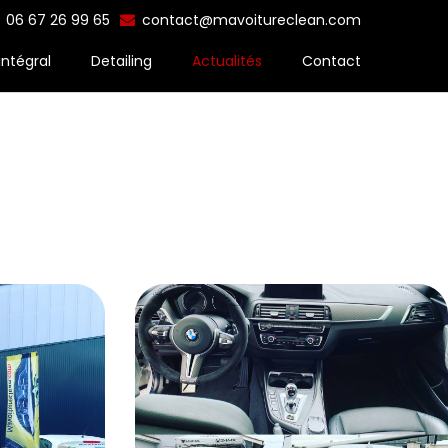
06 67 26 99 65
contact@mavoitureclean.com
intégral
Detailing
Actualités
Contact