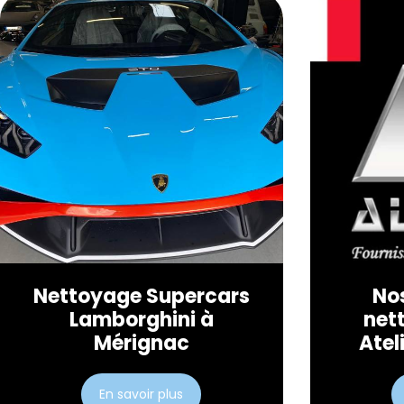
Nettoyage Supercars
Nos
Lamborghini à
net
Mérignac
Atel
En savoir plus