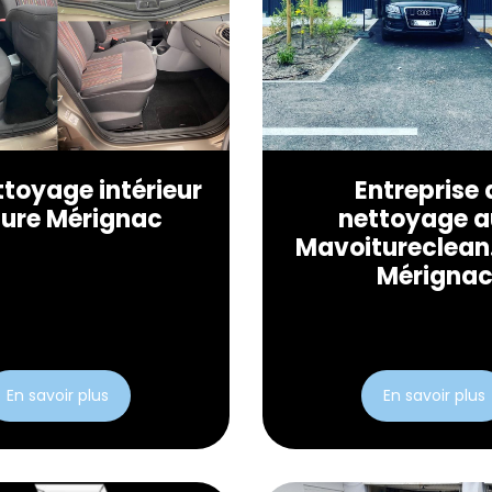
ttoyage intérieur
Entreprise 
ture Mérignac
nettoyage a
Mavoitureclean
Mérigna
En savoir plus
En savoir plus