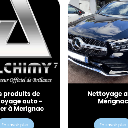
 produits de
Nettoyage a
toyage auto -
Mérigna
ier à Merignac
En savoir plus
En savoir plus