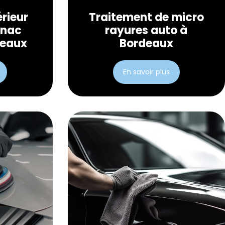
érieur
Traitement de micro
gnac
rayures auto à
deaux
Bordeaux
En savoir plus