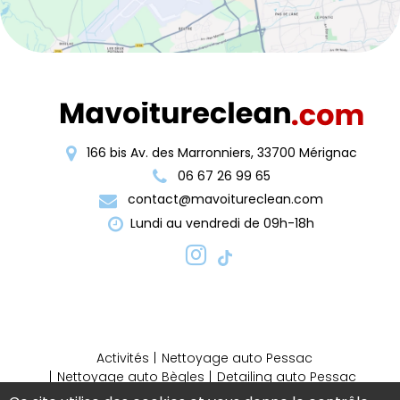
166 bis Av. des Marronniers, 33700 Mérignac
06 67 26 99 65
contact@mavoitureclean.com
Lundi au vendredi de 09h-18h
Activités
Nettoyage auto Pessac
Nettoyage auto Bègles
Detailing auto Pessac
Detailing auto Bordeaux