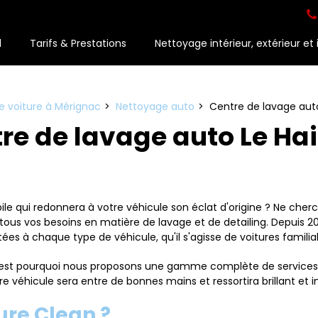
l
Tarifs & Prestations
Nettoyage intérieur, extérieur et 
e voiture à Mérignac
Nettoyage auto
Centre de lavage auto
re de lavage auto Le Hai
qui redonnera à votre véhicule son éclat d'origine ? Ne cherche
ur tous vos besoins en matière de lavage et de detailing. Depuis 
tées à chaque type de véhicule, qu'il s'agisse de voitures famil
c'est pourquoi nous proposons une gamme complète de services al
otre véhicule sera entre de bonnes mains et ressortira brillant e
ure Clean ?