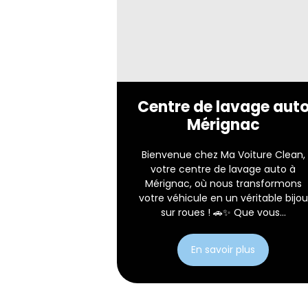
Centre de lavage aut
Mérignac
Bienvenue chez Ma Voiture Clean,
votre centre de lavage auto à
Mérignac, où nous transformons
votre véhicule en un véritable bijou
sur roues ! 🚗✨ Que vous...
En savoir plus