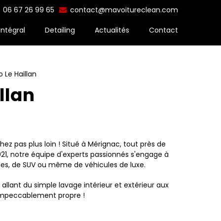
06 67 26 99 65
contact@mavoitureclean.com
intégral
Detailing
Actualités
Contact
 Le Haillan
llan
z pas plus loin ! Situé à Mérignac, tout près de
2021, notre équipe d'experts passionnés s'engage à
iales, de SUV ou même de véhicules de luxe.
lant du simple lavage intérieur et extérieur aux
t impeccablement propre !