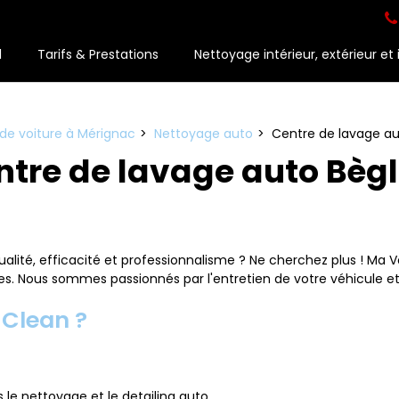
l
Tarifs & Prestations
Nettoyage intérieur, extérieur et 
de voiture à Mérignac
Nettoyage auto
Centre de lavage au
ntre de lavage auto Bèg
ualité, efficacité et professionnalisme ? Ne cherchez plus ! Ma 
. Nous sommes passionnés par l'entretien de votre véhicule et dét
 Clean ?
 le nettoyage et le detailing auto.