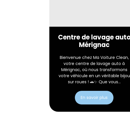
Centre de lavage aut
Mérignac
Bienvenue chez Ma Voiture Clean,
votre centre de lavage auto à
Mérignac, où nous transformons
votre véhicule en un véritable bijou
sur roues ! 🚗✨ Que vous...
En savoir plus