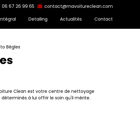
06 67 26 99 65
contact@mavoitureclean.com
intégral
Detailing
Actualités
Contact
to Bègles
les
Voiture Clean est votre centre de nettoyage
erminés à lui offrir le soin qu'il mérite.