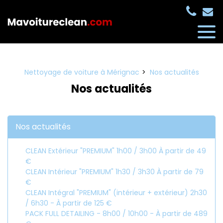
Panneau de gestion des cookies
Nettoyage de voiture à Mérignac
Nos actualités
Nos actualités
Nos actualités
CLEAN Extérieur "PREMIUM" 1h00 / 3h00 À partir de 49
€
CLEAN Intérieur "PREMIUM" 1h30 / 3h30 À partir de 79
€
CLEAN Intégral "PREMIUM" (intérieur + extérieur) 2h30
/ 6h30 - À partir de 125 €
PACK FULL DETAILING - 8h00 / 10h00 - À partir de 489